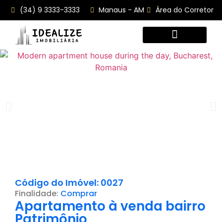
(34) 9 3333-3333
Manaus - AM
Área do Corretor
Sobre Nós
Todos os imóveis
Cadastre Seu Imóvel
Código do Imóvel: 0027
Finalidade:
Comprar
Apartamento à venda bairro
Patrimônio